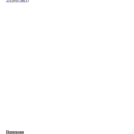
570 руб (580 г)
Пепперони