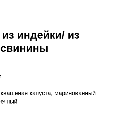
из индейки/ из
 свинины
и
 квашеная капуста, маринованный
речный