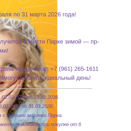
аля по 31 марта 2026 года!
случится в Мисти Парке зимой — пр-
ми!
тдела праздников:
+7 (961) 265-1611
помогут выбрать идеальный день!
02.02.2026 по 23.02.2026.
.02.2026 по 31.03.2026.
 с другими акциями Парка.
нкетных домиках при покупке от 6