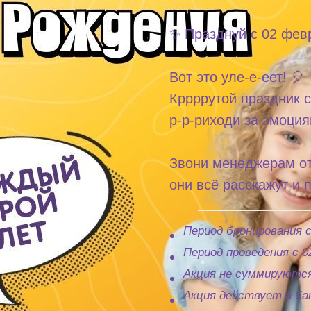
✨ Празднуй с 02 февр
Вот это уле-е-еет! 🎈
Кррррутой праздник 
р-р-риходи за эмоция
Звони менеджерам о
они всё расскажут и 
Период бронирования с 
Период проведения с 02
Акция не суммируются
Акция действует в ба