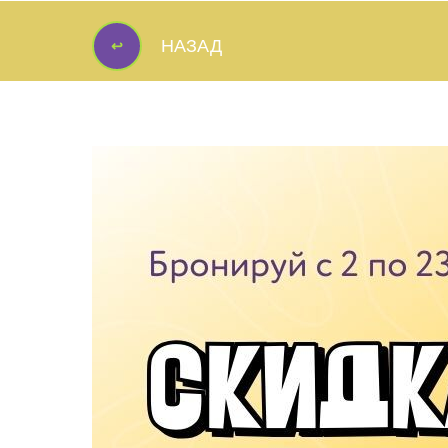
↩
НАЗАД
↩