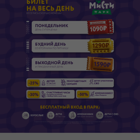
Подарочные карты
Мисти Парка
Подарите ребёнку эмоции и
впечатления!
КУПИТЬ ПОДАРОЧНУЮ КАРТУ
3 номинала подарочных
карт:
На что можно потратить:
• На оплату входного билета •
Заказ ресторана при визите в