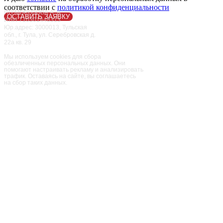
Пользовательское соглашение
соответствии с
политикой конфиденциальности
ИП МОРОЗОВА А. А.
ОСТАВИТЬ ЗАЯВКУ
ИНН 710301448313
Юр.адрес: 3000013, Тульская
обл., г. Тула, ул. Серебровская д.
22а кв. 29
Семейный парк активного отдыха
Мы используем cookies для сбора
обезличенных персональных данных. Они
помогают настраивать рекламу и анализировать
трафик. Оставаясь на сайте, вы соглашаетесь
на сбор таких данных.
«Мисти Парк»
ПАРК
ПРАЗДНИКИ
РЕСТОРАН
ЦЕНЫ
КОНТАКТЫ
АФИША
АКЦИИ
ВАКАНСИИ