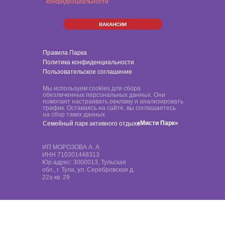
конфиденциальности
ВАКАНСИИ
Правила Парка
Политика конфиденциальности
Пользовательское соглашение
Мы используем cookies для сбора
обезличенных персональных данных. Они
помогают настраивать рекламу и анализировать
трафик. Оставаясь на сайте, вы соглашаетесь
на сбор таких данных.
«Мисти Парк»
Семейный парк активного отдыха
ИП МОРОЗОВА А. А.
ИНН 710301448313
Юр.адрес: 3000013, Тульская
обл., г. Тула, ул. Серебровская д.
22а кв. 29