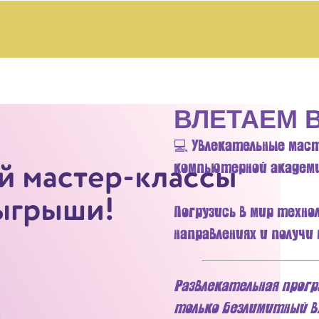
ВЛЕТАЕМ 
💻 Увлекательные мас
компьютерной академи
Погрузись в мир технол
направлениях и получи
Развлекательная прогр
только безлимитный вх