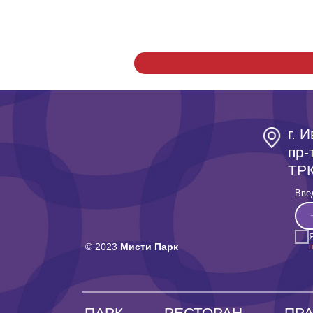
г. 
пр-
ТРК
Вве
© 2023
Мисти Парк
ПАРК
РЕСТОРАН
ПР