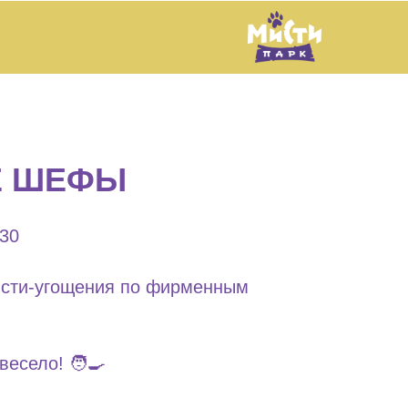
Е ШЕФЫ
:30
сти-угощения по фирменным
весело! 🧑‍🍳