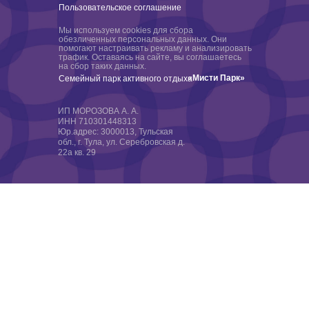
Пользовательское соглашение
Мы используем cookies для сбора
обезличенных персональных данных. Они
помогают настраивать рекламу и анализировать
трафик. Оставаясь на сайте, вы соглашаетесь
на сбор таких данных.
«Мисти Парк»
Семейный парк активного отдыха
ИП МОРОЗОВА А. А.
ИНН 710301448313
Юр.адрес: 3000013, Тульская
обл., г. Тула, ул. Серебровская д.
22а кв. 29