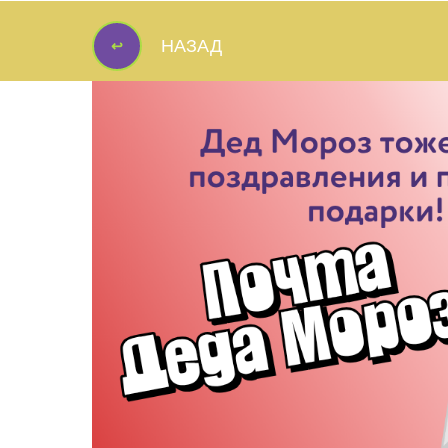
↩
НАЗАД
↩