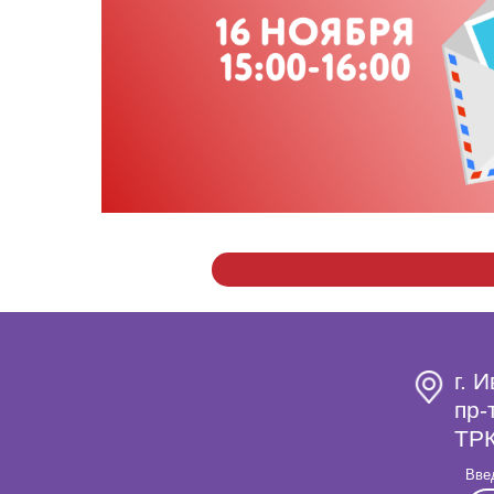
г. 
пр-
ТРК
Вве