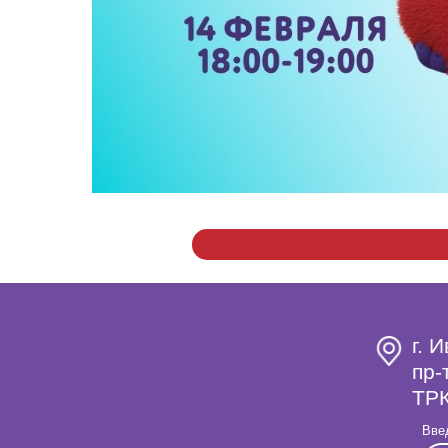
г. 
пр-
ТРК
Вве