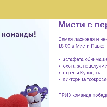
Мисти с пе
Самая ласковая и не
18:00 в Мисти Парке
эстафета обнимаш
охота за поцелуям
стрелы Купидона
викторина "сокров
ПРИЗ команде побед