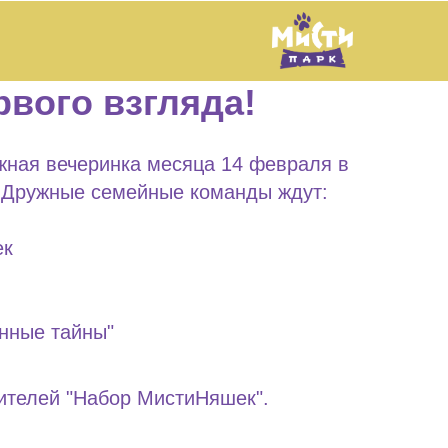
рвого взгляда!
жная вечеринка месяца 14 февраля в
! Дружные семейные команды ждут:
ек
и
енные тайны"
ителей "Набор МистиНяшек".