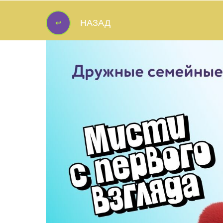
↩
НАЗАД
↩