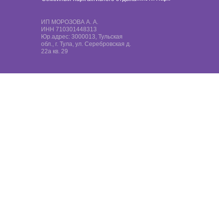
ИП МОРОЗОВА А. А.
ИНН 710301448313
Юр.адрес: 3000013, Тульская
обл., г. Тула, ул. Серебровская д.
22а кв. 29