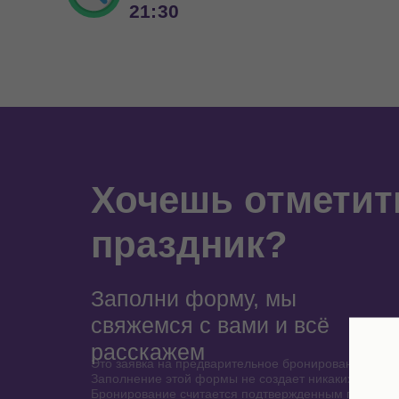
21:30
Хочешь отметит
праздник?
Заполни форму, мы
свяжемся с вами и всё
расскажем
Это заявка на предварительное бронирование праз
Заполнение этой формы не создает никаких обязат
Бронирование считается подтвержденным после в