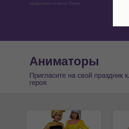
предоплаты в кассе Парка.
Аниматоры
Пригласите на свой праздник 
героя