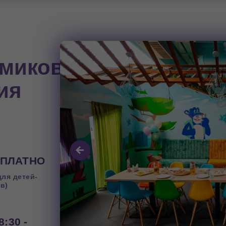
омиков
ия
СПЛАТНО
ля детей-
в)
8:30 -