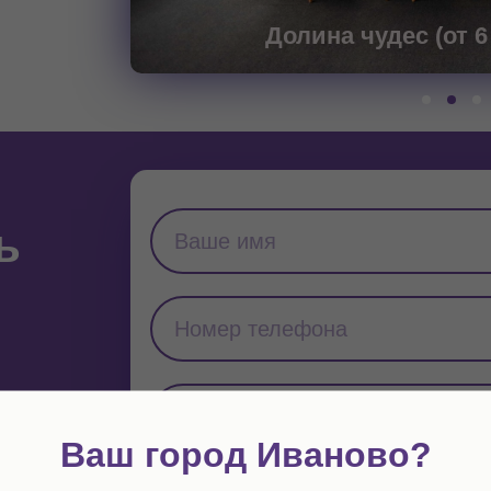
Долина чудес (от 
ь
Ваш город Иваново?
дника.
ельств.
Я даю
согласие
на обработку персональных данны
несения