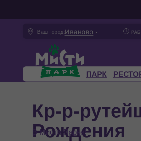
Иваново
Ваш город:
РАБ
ПАРК
РЕСТО
Кр-р-рутей
Рождения
В Мисти Парке!