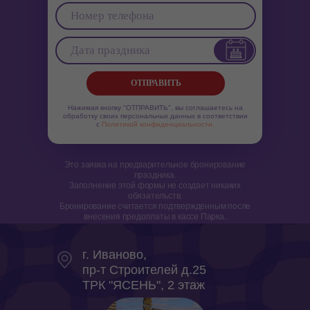
ОТПРАВИТЬ
Нажимая кнопку "ОТПРАВИТЬ", вы соглашаетесь на
обработку своих персональных данных в соответствии
с
Политикой конфиденциальности.
Это заявка на предварительное бронирование
праздника.
Заполнение этой формы не создает никаких
обязательств.
Бронирование считается подтвержденным после
внесения предоплаты в кассе Парка.
г. Иваново,
пр-т Строителей д.25
ТРК "ЯСЕНЬ", 2 этаж