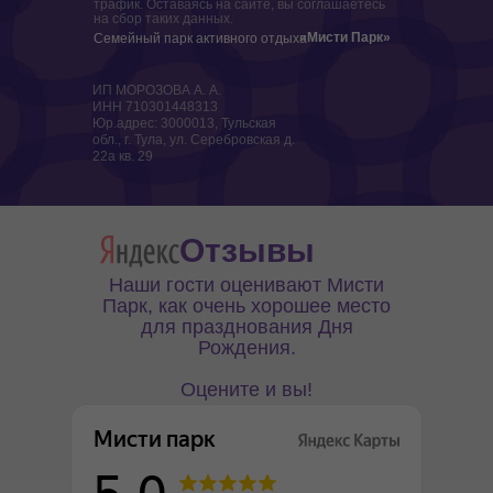
трафик. Оставаясь на сайте, вы соглашаетесь
на сбор таких данных.
«Мисти Парк»
Семейный парк активного отдыха
ИП МОРОЗОВА А. А.
ИНН 710301448313
Юр.адрес: 3000013, Тульская
обл., г. Тула, ул. Серебровская д.
22а кв. 29
Отзывы
Наши гости оценивают Мисти
Парк, как очень хорошее место
для празднования Дня
Рождения.
Оцените и вы!