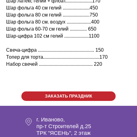
Шар латекс гелий + флоат......................170
Шар фольга 40 см гелий ......................450
Шар фольга 80 см гелий ......................750
Шар фольга 80 см. воздух ....................400
Шар фольга 60-70 см гелий .............. 650
Шар-цифра 102 см гелий ....................1100
Свеча-цифра .............................................. 150
Топер для торта..............................................170
Набор свечей ............................................ 220
ЗАКАЗАТЬ ПРАЗДНИК
г. Иваново,
пр-т Строителей д.25
ТРК "ЯСЕНЬ", 2 этаж