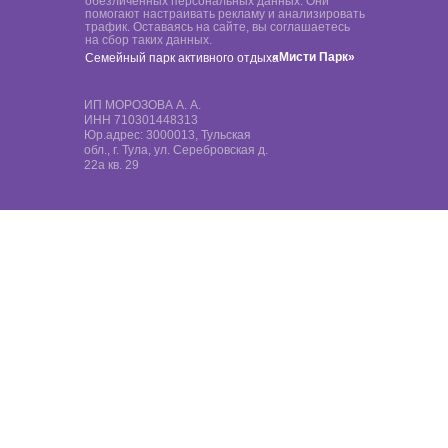
обезличенных персональных данных. Они
помогают настраивать рекламу и анализировать
трафик. Оставаясь на сайте, вы соглашаетесь
на сбор таких данных.
«Мисти Парк»
Семейный парк активного отдыха
ИП МОРОЗОВА А. А.
ИНН 710301448313
Юр.адрес: 3000013, Тульская
обл., г. Тула, ул. Серебровская д.
22а кв. 29